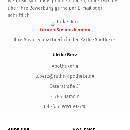
Wenn Sie sich angesprochen fühlen, freuen wir uns
über Ihre Bewerbung gerne per E-mail oder
schriftlich.
Lernen Sie uns kennen
Ihre Ansprechpartnerin in der Raths-Apotheke:
Ulrike Berz
Apothekerin
u.berz@raths-apotheke.de
Osterstraße 51
31785 Hameln
Telefon 05151 932710
Skip back to main navigation
ADRESSE
KONTAKT