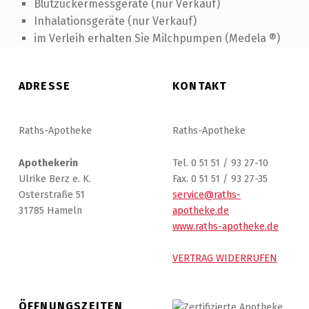
Blutzuckermessgeräte (nur Verkauf)
Inhalationsgeräte (nur Verkauf)
im Verleih erhalten Sie Milchpumpen (Medela ®)
Skip back to main navigation
ADRESSE
KONTAKT
Raths-Apotheke
Raths-Apotheke
Apothekerin
Tel. 0 51 51 / 93 27-10
Ulrike Berz e. K.
Fax. 0 51 51 / 93 27-35
Osterstraße 51
service@raths-
31785 Hameln
apotheke.de
www.raths-apotheke.de
VERTRAG WIDERRUFEN
ÖFFNUNGSZEITEN